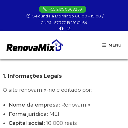
+55 21990309259
Avisos legais
Segunda a Domingo 08:00 - 19:00 /
CNPJ : 57.777.192/001-64
>
Avisos legais
MENU
1. Informações Legais
O site renovamix-rio é editado por:
Nome da empresa:
Renovamix
Forma jurídica:
MEI
Capital social:
10 000 reaís