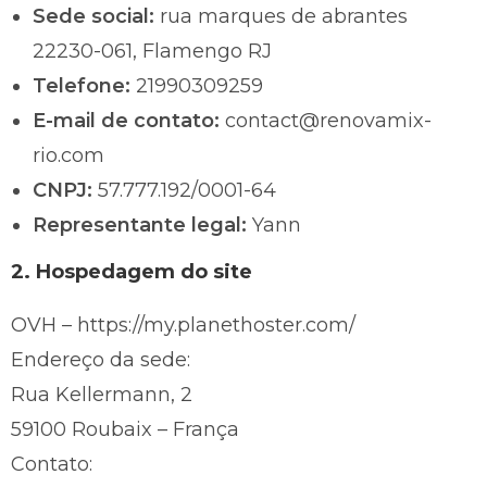
Sede social:
rua marques de abrantes
22230-061, Flamengo RJ
Telefone:
21990309259
E-mail de contato:
contact@renovamix-
rio.com
CNPJ:
57.777.192/0001-64
Representante legal:
Yann
2. Hospedagem do site
OVH – https://my.planethoster.com/
Endereço da sede:
Rua Kellermann, 2
59100 Roubaix – França
Contato: